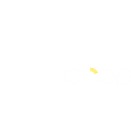
Limited Liability Company
Copyright © 2023 crop llc All Rights Reserv