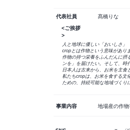
代表社員
髙橋りな
<ご挨拶
>
人と地球に優しい「おいしさ」
cropとは作物という意味があり
作物の持つ栄養をふんだんに摂
ンを」を届けたい。そして、時
日本人は古来から、お米を主食
私たちcropは、お米を食する
ための、持続可能な地域づくり
事業内容
地場産の作物