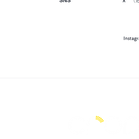
SNS
X
（旧
Instag
Limited Liability Company