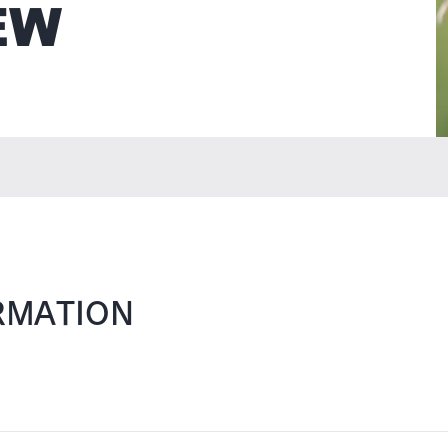
EW
RMATION