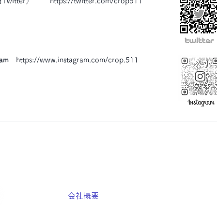
Twitter）
https://twitter.com/crop511
ram
https://www.instagram.com/crop.511
ホーム
会社概要
商品案内